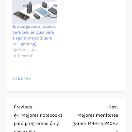
Top cargadores rápidos
para celular: guía para
elegir el mejor (USB-C
vs Lightning)
April 20, 2026
In "General"
GENERAL
P
Previous
Next
Previous
Next
Post
Post
Mejores notebooks
Mejores monitores
o
para programación y
gamer 144Hz y 240Hz
desarrollo