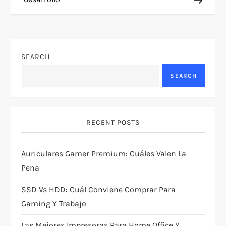
s
t
n
SEARCH
a
SEARCH
v
i
RECENT POSTS
g
Auriculares Gamer Premium: Cuáles Valen La
Pena
a
SSD Vs HDD: Cuál Conviene Comprar Para
t
Gaming Y Trabajo
i
Las Mejores Impresoras Para Home Office Y