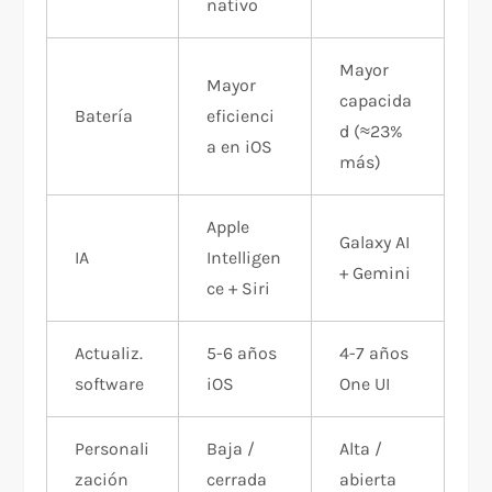
nativo
Mayor
Mayor
capacida
Batería
eficienci
d (≈23%
a en iOS
más)
Apple
Galaxy AI
IA
Intelligen
+ Gemini
ce + Siri
Actualiz.
5-6 años
4-7 años
software
iOS
One UI
Personali
Baja /
Alta /
zación
cerrada
abierta