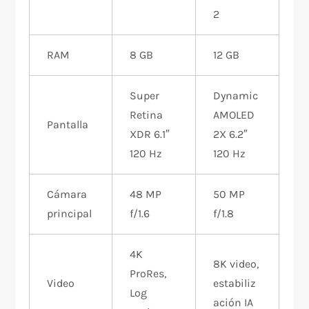
2
RAM
8 GB
12 GB
Super
Dynamic
Retina
AMOLED
Pantalla
XDR 6.1″
2X 6.2″
120 Hz
120 Hz
Cámara
48 MP
50 MP
principal
f/1.6
f/1.8
4K
8K video,
ProRes,
Video
estabiliz
Log
ación IA